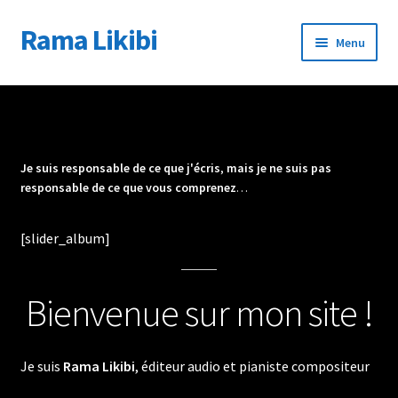
Rama Likibi
Aller
Aller
Menu
à
au
la
contenu
Accueil
navigation
À propos
Je suis responsable de ce que j'écris
,
mais je ne suis pas
Éditeur audio
responsable de ce que vous comprenez
…
Journal
[slider_album]
Contact
Bienvenue sur mon site !
Je suis
Rama Likibi
, éditeur audio et pianiste compositeur