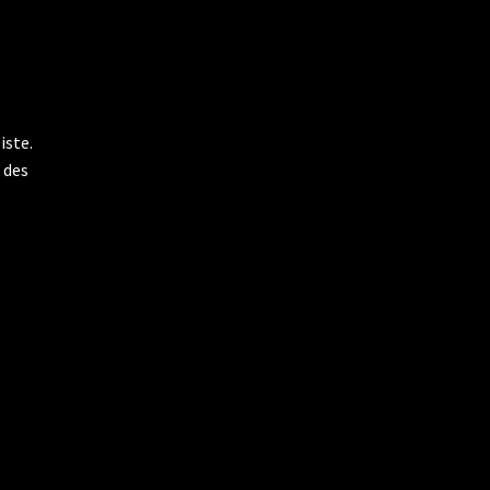
iste.
 des
s