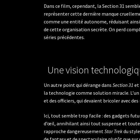
Dans ce film, cependant, la Section 31 sembl
représenter cette dernière manque cruellemen
comme une entité autonome, réduisant ainsi to
de cette organisation secrète. On perd compl
séries précédentes.
Une vision technologique
Un autre point qui dérange dans
Section 31
et 
la technologie comme solution miracle. L’un d
et des officiers, qui devaient bricoler avec d
Ici, tout semble trop facile : des gadgets fut
d’œil, annihilant ainsi tout suspense et to
rapproche dangereusement
Star Trek
du styl
de fantasy et de spectaculaire plutôt que sur 