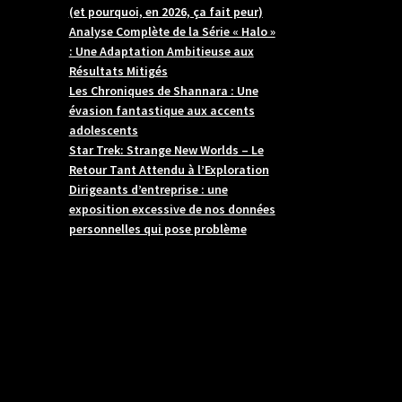
(et pourquoi, en 2026, ça fait peur)
Analyse Complète de la Série « Halo »
: Une Adaptation Ambitieuse aux
Résultats Mitigés
Les Chroniques de Shannara : Une
évasion fantastique aux accents
adolescents
Star Trek: Strange New Worlds – Le
Retour Tant Attendu à l’Exploration
Dirigeants d’entreprise : une
exposition excessive de nos données
personnelles qui pose problème