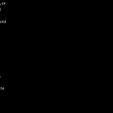
, ce
l
.
cité
,
tte