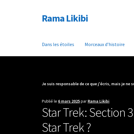
Rama Likibi
Aller
Aller
à
au
la
contenu
navigation
Dans les étoiles
Morceaux d’histoire
Je suis responsable de ce que j'écris
,
mais je ne 
Publié le
6 mars 2025
par
Rama Likibi
Star Trek: Section 3
Star Trek ?