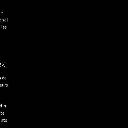
ne
e sel
 les
ek
s de
ieurs
clin
nte
ents