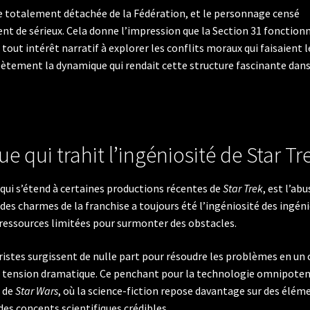
e totalement détachée de la Fédération, et le personnage censé
t de sérieux. Cela donne l’impression que la Section 31 fonction
ut intérêt narratif à explorer les conflits moraux qui faisaient l
ètement la dynamique qui rendait cette structure fascinante dans
 qui trahit l’ingéniosité de Star Tr
qui s’étend à certaines productions récentes de
Star Trek
, est l’abu
es charmes de la franchise a toujours été l’ingéniosité des ingén
es ressources limitées pour surmonter des obstacles.
uristes surgissent de nulle part pour résoudre les problèmes en un 
ute tension dramatique. Ce penchant pour la technologie omnipote
e de
Star Wars
, où la science-fiction repose davantage sur des élém
des concepts scientifiques crédibles.