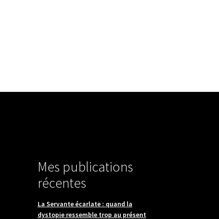
 propos
Éditeur audio
Journal
Contact
Mes publications
récentes
La Servante écarlate : quand la
dystopie ressemble trop au présent