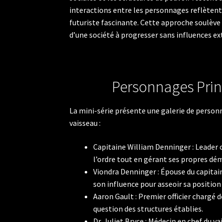
interactions entre les personnages reflèten
futuriste fascinante. Cette approche soulève d
d’une société à progresser sans influences ex
Personnages Prin
La mini-série présente une galerie de person
vaisseau :
Capitaine William Denninger : Leader c
l’ordre tout en gérant ses propres dém
Viondra Denninger : Épouse du capitain
son influence pour asseoir sa position 
Aaron Gault : Premier officier chargé de
question des structures établies.
Dr. Juliet Bryce : Médecin en chef du v