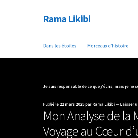
Rama Likibi
Aller
Aller
à
au
la
contenu
navigation
Dans les étoiles
Morceaux d’histoire
Je suis responsable de ce que j'écris
,
mais je ne 
Publié le
22 mars 2025
par
Rama Likibi
—
Laisser 
Mon Analyse de la M
Voyage au Cœur d’