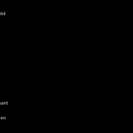
ité
isant
 en