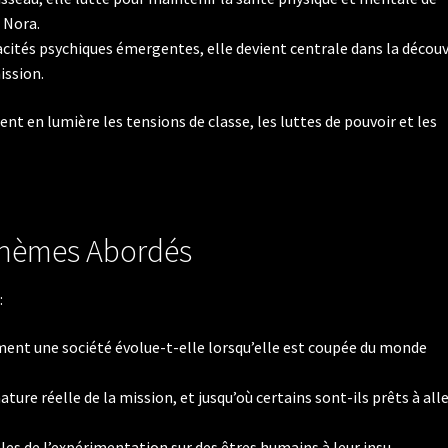
, Nora.
apacités psychiques émergentes, elle devient centrale dans la décou
ission.
t en lumière les tensions de classe, les luttes de pouvoir et les
hèmes Abordés
:
ent une société évolue-t-elle lorsqu’elle est coupée du monde
ature réelle de la mission, et jusqu’où certains sont-ils prêts à all
ales de l’expérimentation sur des êtres humains à leur insu.