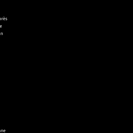
près
ne
on
nne