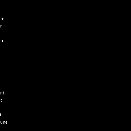
ure
r
on
int
rt
t
 une