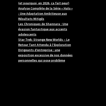
(et pourquoi, en 2026, ça fait peur)
Analyse Complète de la Série « Halo »
: Une Adaptation Ambitieuse aux
Résultats Mitigés
Les Chroniques de Shannara : Une
évasion fantastique aux accents
adolescents
Star Trek: Strange New Worlds – Le
Retour Tant Attendu à l’Exploration
Dirigeants d’entreprise : une
exposition excessive de nos données
personnelles qui pose problème