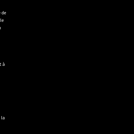
e de
le
n
t à
 la