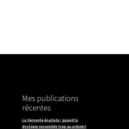
 propos
Éditeur audio
Journal
Contact
Mes publications
récentes
La Servante écarlate : quand la
dystopie ressemble trop au présent