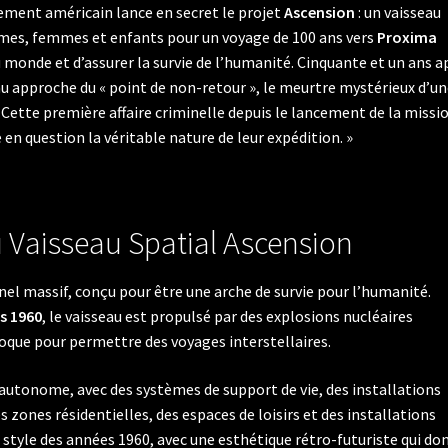
nement américain lance en secret le projet
Ascension
: un vaisseau
mes, femmes et enfants pour un voyage de 100 ans vers
Proxima
u monde et d’assurer la survie de l’humanité. Cinquante et un ans a
eau approche du « point de non-retour », le meurtre mystérieux d’u
ette première affaire criminelle depuis le lancement de la missi
n question la véritable nature de leur expédition. »
u Vaisseau Spatial Ascension
el massif, conçu pour être une arche de survie pour l’humanité.
s 1960
, le vaisseau est propulsé par des explosions nucléaires
poque pour permettre des voyages interstellaires.
autonome, avec des systèmes de support de vie, des installations
s zones résidentielles, des espaces de loisirs et des installations
e style des années 1960, avec une esthétique rétro-futuriste qui do