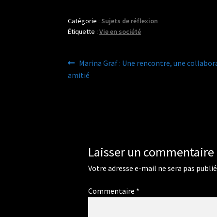
Catégorie :
Sujets de réflexion
Étiquette :
Vie en société
Navigation
Article
Marina Graf : Une rencontre, une collabor
précédent :
amitié
de
l’article
Laisser un commentaire
Votre adresse e-mail ne sera pas publié
Commentaire
*