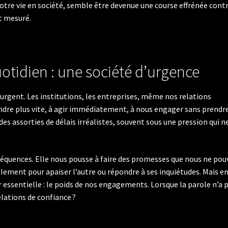
notre vie en société, semble être devenue une course effrénée contr
t mesuré.
otidien : une société d’urgence
rgent. Les institutions, les entreprises, même nos relations
dre plus vite, à agir immédiatement, à nous engager sans prendre
s assorties de délais irréalistes, souvent sous une pression qui n
séquences. Elle nous pousse à faire des promesses que nous ne po
ement pour apaiser l’autre ou répondre à ses inquiétudes. Mais e
r essentielle : le poids de nos engagements. Lorsque la parole n’a 
elations de confiance ?