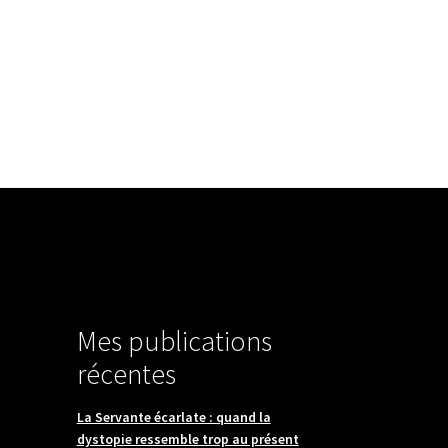
 propos
Éditeur audio
Journal
Contact
Mes publications
récentes
La Servante écarlate : quand la
dystopie ressemble trop au présent