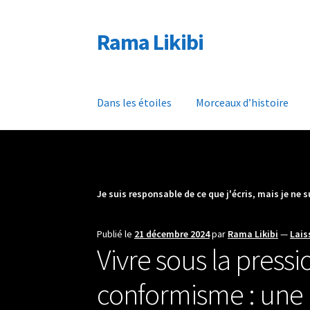
Rama Likibi
Aller
Aller
à
au
la
contenu
navigation
Dans les étoiles
Morceaux d’histoire
Je suis responsable de ce que j'écris
,
mais je ne 
Publié le
21 décembre 2024
par
Rama Likibi
—
Lais
Vivre sous la pressi
conformisme : une r