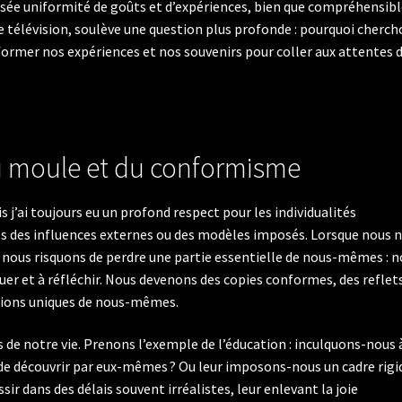
osée uniformité de goûts et d’expériences, bien que compréhensib
de télévision, soulève une question plus profonde : pourquoi cherc
former nos expériences et nos souvenirs pour coller aux attentes 
u moule et du conformisme
s j’ai toujours eu un profond respect pour les individualités
res des influences externes ou des modèles imposés. Lorsque nous 
, nous risquons de perdre une partie essentielle de nous-mêmes : n
quer et à réfléchir. Nous devenons des copies conformes, des reflet
ersions uniques de nous-mêmes.
de notre vie. Prenons l’exemple de l’éducation : inculquons-nous 
ie de découvrir par eux-mêmes ? Ou leur imposons-nous un cadre rigi
r dans des délais souvent irréalistes, leur enlevant la joie