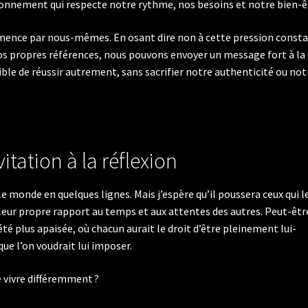
tionnement qui respecte notre rythme, nos besoins et notre bien-ê
nce par nous-mêmes. En osant dire non à cette pression consta
nos propres références, nous pouvons envoyer un message fort à la
ble de réussir autrement, sans sacrifier notre authenticité ou not
itation à la réflexion
e monde en quelques lignes. Mais j’espère qu’il poussera ceux qui l
à leur propre rapport au temps et aux attentes des autres. Peut-êtr
 plus apaisée, où chacun aurait le droit d’être pleinement lui-
ue l’on voudrait lui imposer.
de vivre différemment ?