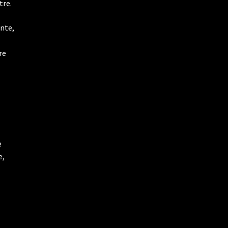
tre.
nte,
re
e
e,