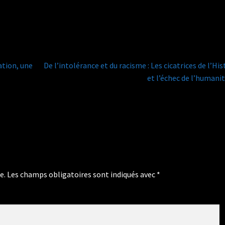
Article
ation, une
De l’intolérance et du racisme : Les cicatrices de l’His
suivant :
et l’échec de l’humani
e.
Les champs obligatoires sont indiqués avec
*