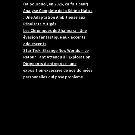
(et pourquoi, en 2026, ça fait peur)
Analyse Complète de la Série « Halo »
: Une Adaptation Ambitieuse aux
Résultats Mitigés
Les Chroniques de Shannara : Une
évasion fantastique aux accents
adolescents
Star Trek: Strange New Worlds – Le
Retour Tant Attendu à l’Exploration
Dirigeants d’entreprise : une
exposition excessive de nos données
personnelles qui pose problème