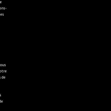
le
hons-
des
nous
otre
s de
à
de