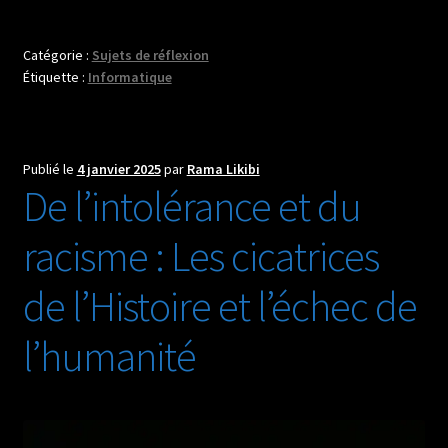
la
livraison
Catégorie :
Sujets de réflexion
des
Étiquette :
Informatique
e-
mails
devient
un
Publié le
4 janvier 2025
par
Rama Likibi
De l’intolérance et du
casse-
tête
racisme : Les cicatrices
:
réflexions
de l’Histoire et l’échec de
sur
un
l’humanité
message
reçu