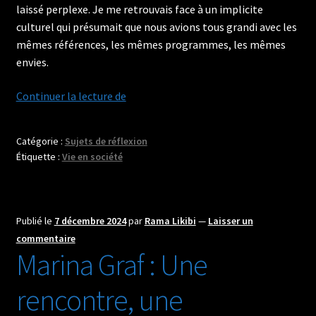
laissé perplexe. Je me retrouvais face à un implicite
culturel qui présumait que nous avions tous grandi avec les
mêmes références, les mêmes programmes, les mêmes
envies.
Vivre
Continuer la lecture de
sous
la
Catégorie :
Sujets de réflexion
pression
Étiquette :
Vie en société
du
paraître
et
du
Publié le
7 décembre 2024
par
Rama Likibi
—
Laisser un
conformisme
commentaire
Marina Graf : Une
:
une
rencontre, une
réflexion
sur