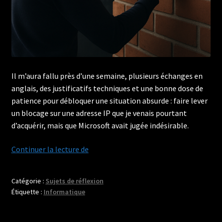
Il m’aura fallu près d’une semaine, plusieurs échanges en
anglais, des justificatifs techniques et une bonne dose de
patience pour débloquer une situation absurde : faire lever
un blocage sur une adresse IP que je venais pourtant
d’acquérir, mais que Microsoft avait jugée indésirable.
Quand
Continuer la lecture de
une
adresse
Catégorie :
Sujets de réflexion
IP
Étiquette :
Informatique
vous
bloque