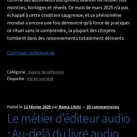
montres, horloges et réveils. Ce mois de mars 2025 n’a pas
échappé à cette tradition saugrenue, et ce phénomène
mondial a encore une fois démontré qu’à force de pratiquer
ce rituel sans le comprendre, la plupart des citoyens
tombent dans des raisonnements totalement délirants.
Coup
Continuer la lecture de
de
gueule
Catégorie :
Sujets de réflexion
sur
Étiquette :
Vie en société
le
changement
d’heure
:
Publié le
12 février 2025
par
Rama Likibi
—
20 commentaires
Le métier d’éditeur audio
Laissez
enfin
: Au-delà du livre audio
nos
pendules