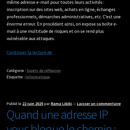
même adresse e-mail pour toutes leurs activités :
inscription sur des sites web, achats en ligne, échanges
professionnels, démarches administratives, etc. C’est une
énorme erreur. En procédant ainsi, on expose sa boîte e-
mail à une multitude de risques et on se rend plus
vulnérable aux attaques.
Pourquoi
Continuer la lecture de
Il
Est
Catégorie :
Sujets de réflexion
Essentiel
Étiquette :
Informatique
de
Segmenter
ses
Adresses
Publié le
22 juin 2025
par
Rama Likibi
—
Laisser un commentaire
Quand une adresse IP
E-
mails
vous bloque le chemin :
en