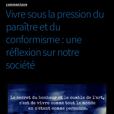
de
commentaire
Vivre sous la pression du
l’Histoire
et
paraître et du
l’échec
de
conformisme : une
l’humanité
réflexion sur notre
société