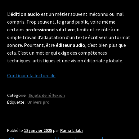
L’
édition audio
est un métier souvent méconnu ou mal
compris. Trop souvent, le grand public, voire même
certains
professionnels du livre
, limitent ce rôle à un
simple travail d’adaptation d’un texte écrit vers un format
sonore. Pourtant, être
éditeur audio
, c’est bien plus que
cela. C’est un métier qui exige des compétences
techniques, artistiques et une vision éditoriale globale.
Le
Continuer la lecture de
métier
d’éditeur
Catégorie :
Sujets de réflexion
audio
Étiquette :
Univers pro
:
Au-
delà
du
Publié le
18 janvier 2025
par
Rama Likibi
livre