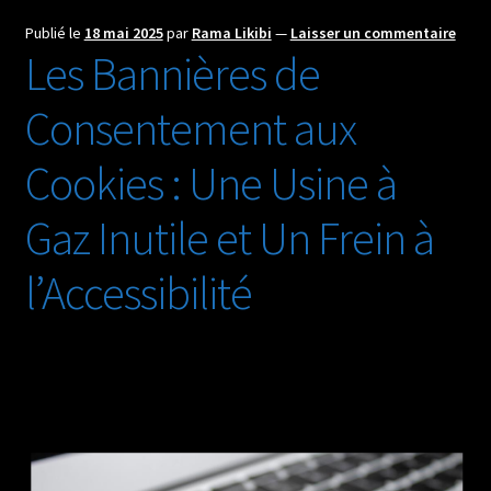
le
chemin
Publié le
18 mai 2025
par
Rama Likibi
—
Laisser un commentaire
Les Bannières de
:
retour
Consentement aux
d’expérience
et
Cookies : Une Usine à
coup
de
Gaz Inutile et Un Frein à
gueule
l’Accessibilité