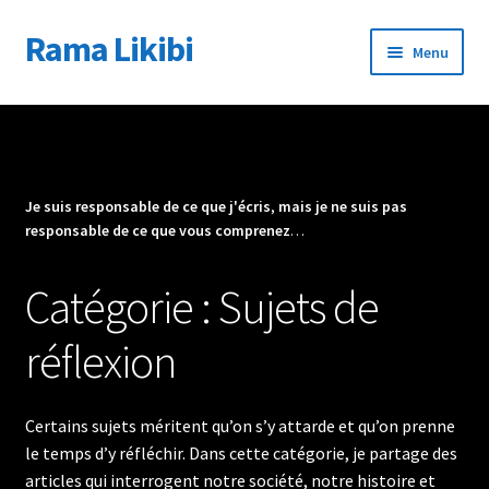
Rama Likibi
Aller
Aller
Menu
à
au
la
contenu
Accueil
navigation
À propos
Je suis responsable de ce que j'écris
,
mais je ne suis pas
Éditeur audio
responsable de ce que vous comprenez
…
Journal
Catégorie :
Sujets de
Contact
réflexion
Certains sujets méritent qu’on s’y attarde et qu’on prenne
le temps d’y réfléchir. Dans cette catégorie, je partage des
articles qui interrogent notre société, notre histoire et