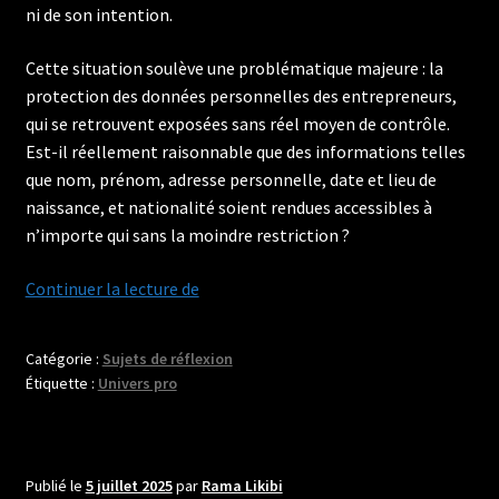
ni de son intention.
Cette situation soulève une problématique majeure : la
protection des données personnelles des entrepreneurs,
qui se retrouvent exposées sans réel moyen de contrôle.
Est-il réellement raisonnable que des informations telles
que nom, prénom, adresse personnelle, date et lieu de
naissance, et nationalité soient rendues accessibles à
n’importe qui sans la moindre restriction ?
Dirigeants
Continuer la lecture de
d’entreprise
:
Catégorie :
Sujets de réflexion
une
Étiquette :
Univers pro
exposition
excessive
de
nos
Publié le
5 juillet 2025
par
Rama Likibi