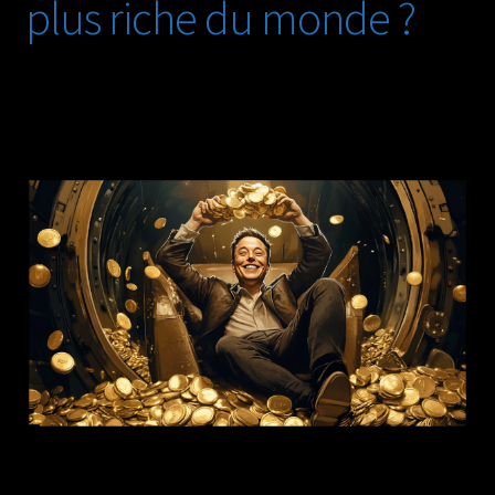
plus riche du monde ?
Frein
à
l’Accessibilité