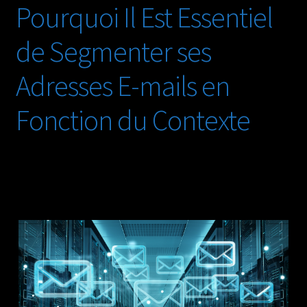
Pourquoi Il Est Essentiel
données
personnelles
de Segmenter ses
qui
pose
Adresses E-mails en
problème
Fonction du Contexte