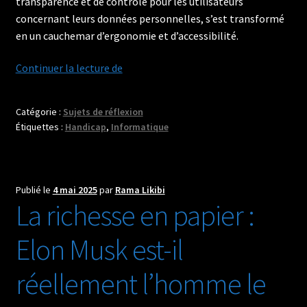
transparence et de contrôle pour les utilisateurs
concernant leurs données personnelles, s’est transformé
en un cauchemar d’ergonomie et d’accessibilité.
Les
Continuer la lecture de
Bannières
de
Catégorie :
Sujets de réflexion
Consentement
Étiquettes :
Handicap
,
Informatique
aux
Cookies
:
Une
Publié le
4 mai 2025
par
Rama Likibi
La richesse en papier :
Usine
à
Elon Musk est-il
Gaz
Inutile
réellement l’homme le
et
Un