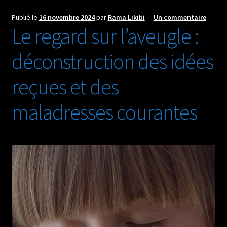
une
collaboration,
Publié le
16 novembre 2024
par
Rama Likibi
—
Un commentaire
une
Le regard sur l’aveugle :
amitié
déconstruction des idées
reçues et des
maladresses courantes