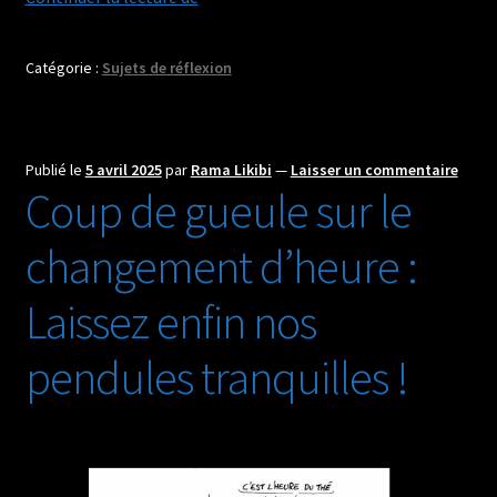
richesse
en
Catégorie :
Sujets de réflexion
papier
:
Elon
Musk
Publié le
5 avril 2025
par
Rama Likibi
—
Laisser un commentaire
est-
Coup de gueule sur le
il
réellement
changement d’heure :
l’homme
le
Laissez enfin nos
plus
riche
pendules tranquilles !
du
monde
?