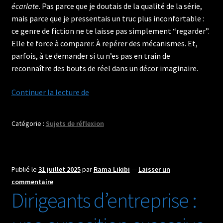
écarlate
. Pas parce que je doutais de la qualité de la série,
mais parce que je pressentais un truc plus inconfortable :
ce genre de fiction ne te laisse pas simplement “regarder”.
Elle te force à comparer. À repérer des mécanismes. Et,
parfois, à te demander si tu n’es pas en train de
reconnaître des bouts de réel dans un décor imaginaire.
La
Continuer la lecture de
Servante
écarlate
Catégorie :
Sujets de réflexion
:
quand
la
dystopie
Publié le
31 juillet 2025
par
Rama Likibi
—
Laisser un
ressemble
commentaire
trop
Dirigeants d’entreprise :
au
présent