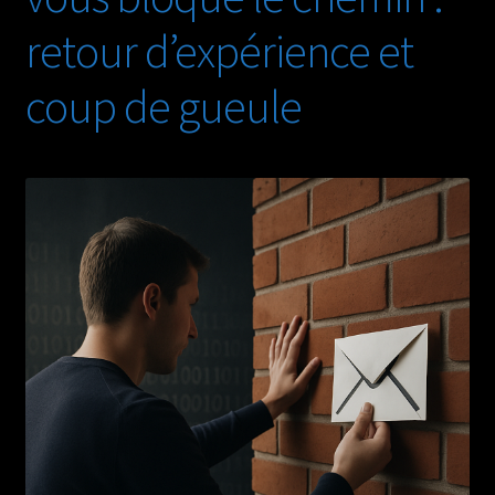
Fonction
retour d’expérience et
du
Contexte
coup de gueule