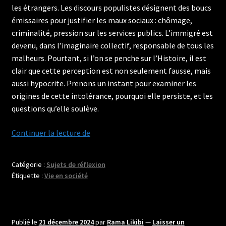
les étrangers. Les discours populistes désignent des boucs
émissaires pour justifier les maux sociaux : chômage,
criminalité, pression sur les services publics. L’immigré est
devenu, dans l’imaginaire collectif, responsable de tous les
malheurs. Pourtant, si l’on se penche sur l’Histoire, il est
clair que cette perception est non seulement fausse, mais
aussi hypocrite. Prenons un instant pour examiner les
origines de cette intolérance, pourquoi elle persiste, et les
questions qu’elle soulève.
De
Continuer la lecture de
l’intolérance
et
Catégorie :
Sujets de réflexion
du
Étiquette :
Vie en société
racisme
:
Les
cicatrices
Publié le
21 décembre 2024
par
Rama Likibi
—
Laisser un